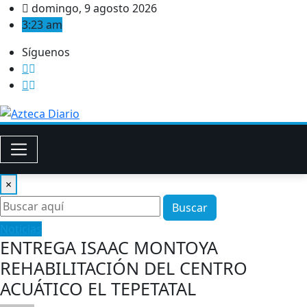
Saltar
domingo, 9 agosto 2026
al
3:23 am
contenido
Síguenos
×
Buscar
Noticias
ENTREGA ISAAC MONTOYA
REHABILITACIÓN DEL CENTRO
ACUÁTICO EL TEPETATAL