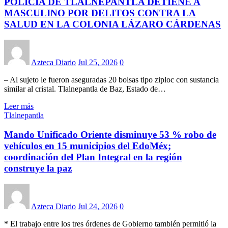
POLICÍA DE TLALNEPANTLA DETIENE A
MASCULINO POR DELITOS CONTRA LA
SALUD EN LA COLONIA LÁZARO CÁRDENAS
Azteca Diario
Jul 25, 2026
0
– Al sujeto le fueron aseguradas 20 bolsas tipo ziploc con sustancia
similar al cristal. Tlalnepantla de Baz, Estado de…
Leer más
Tlalnepantla
Mando Unificado Oriente disminuye 53 % robo de
vehículos en 15 municipios del EdoMéx;
coordinación del Plan Integral en la región
construye la paz
Azteca Diario
Jul 24, 2026
0
* El trabajo entre los tres órdenes de Gobierno también permitió la