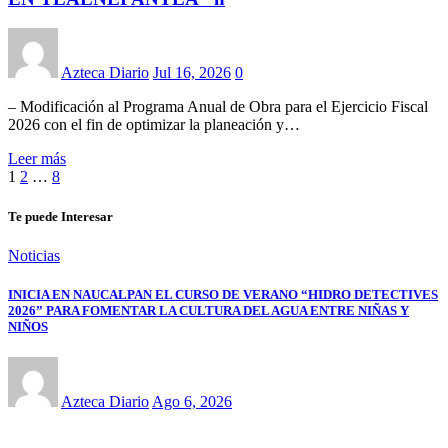
Azteca Diario
Jul 16, 2026
0
– Modificación al Programa Anual de Obra para el Ejercicio Fiscal
2026 con el fin de optimizar la planeación y…
Leer más
Paginación
1
2
…
8
de
Te puede Interesar
entradas
Noticias
INICIA EN NAUCALPAN EL CURSO DE VERANO “HIDRO DETECTIVES
2026” PARA FOMENTAR LA CULTURA DEL AGUA ENTRE NIÑAS Y
NIÑOS
Azteca Diario
Ago 6, 2026