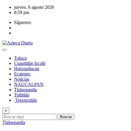
Saltar
jueves, 6 agosto 2026
al
8:59 pm
contenido
Síguenos
Toluca
Cuautitlán Izcalli
Huixquilucan
Ecatepec
Noticias
NAUCALPAN
Tlalnepantla
Tultitlán
Tepotzotlán
×
Buscar
Tlalnepantla