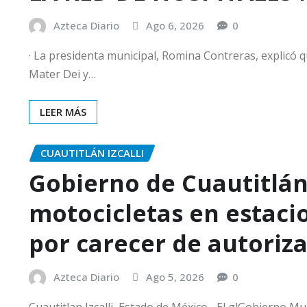
Azteca Diario
Ago 6, 2026
0
· La presidenta municipal, Romina Contreras, explicó q
Mater Dei y…
LEER MÁS
CUAUTITLÁN IZCALLI
Gobierno de Cuautitlán
motocicletas en estac
por carecer de autoriz
Azteca Diario
Ago 5, 2026
0
Cuautitlan Izcalli, Estado de México.- El glGobierno Mun