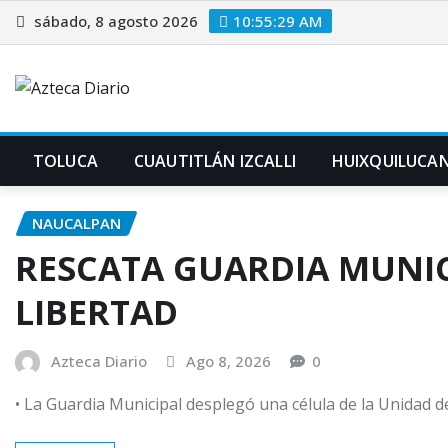
Saltar
sábado, 8 agosto 2026
10:55:30 AM
al
contenido
TOLUCA
CUAUTITLÁN IZCALLI
HUIXQUILUCA
NAUCALPAN
RESCATA GUARDIA MUNIC
LIBERTAD
Azteca Diario
Ago 8, 2026
0
•⁠ ⁠La Guardia Municipal desplegó una célula de la Unidad de