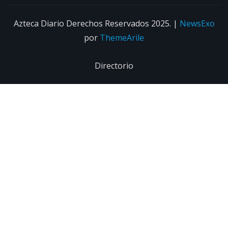
Azteca Diario Derechos Reservados 2025.
|
NewsExo
por
ThemeArile
Directorio