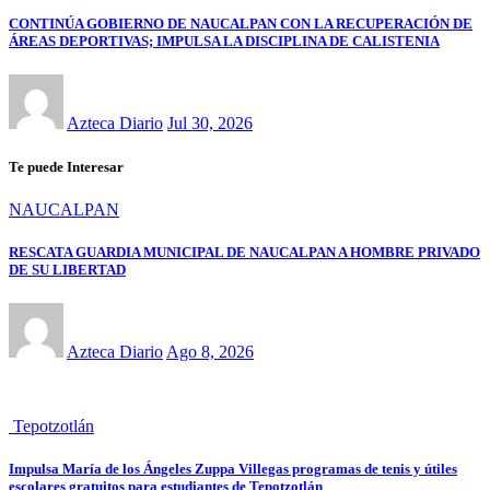
CONTINÚA GOBIERNO DE NAUCALPAN CON LA RECUPERACIÓN DE
ÁREAS DEPORTIVAS; IMPULSA LA DISCIPLINA DE CALISTENIA
Azteca Diario
Jul 30, 2026
Te puede Interesar
NAUCALPAN
RESCATA GUARDIA MUNICIPAL DE NAUCALPAN A HOMBRE PRIVADO
DE SU LIBERTAD
Azteca Diario
Ago 8, 2026
Tepotzotlán
Impulsa María de los Ángeles Zuppa Villegas programas de tenis y útiles
escolares gratuitos para estudiantes de Tepotzotlán