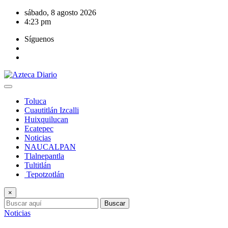
Saltar
sábado, 8 agosto 2026
al
4:23 pm
contenido
Síguenos
Toluca
Cuautitlán Izcalli
Huixquilucan
Ecatepec
Noticias
NAUCALPAN
Tlalnepantla
Tultitlán
Tepotzotlán
×
Buscar
Noticias