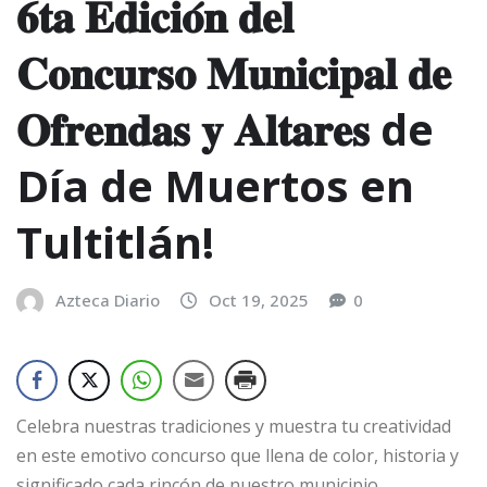
𝟔𝐭𝐚 𝐄𝐝𝐢𝐜𝐢𝐨́𝐧 𝐝𝐞𝐥
𝐂𝐨𝐧𝐜𝐮𝐫𝐬𝐨 𝐌𝐮𝐧𝐢𝐜𝐢𝐩𝐚𝐥 𝐝𝐞
𝐎𝐟𝐫𝐞𝐧𝐝𝐚𝐬 𝐲 𝐀𝐥𝐭𝐚𝐫𝐞𝐬 de
Día de Muertos en
Tultitlán!
Azteca Diario
Oct 19, 2025
0
Celebra nuestras tradiciones y muestra tu creatividad
en este emotivo concurso que llena de color, historia y
significado cada rincón de nuestro municipio.