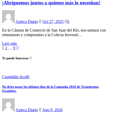
¡Abriguemos juntos a quienes más lo necesitan!
Azteca Diario
Oct 27, 2025
0
En la Cámara de Comercio de San Juan del Río, nos unimos con
entusiasmo y compromiso a la Colecta Invernal…
Leer más
Paginación
1
2
…
9
de
Te puede Interesar
entradas
Cuautitlán Izcalli
No dejes pasar los últimos días de la Campaña 2026 de Testamentos
Gratuitos.
Azteca Diario
Ago 9, 2026