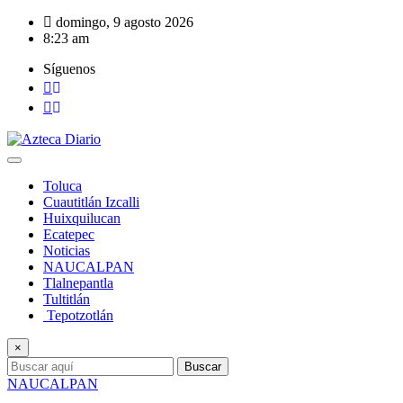
Saltar
domingo, 9 agosto 2026
al
8:23 am
contenido
Síguenos
Toluca
Cuautitlán Izcalli
Huixquilucan
Ecatepec
Noticias
NAUCALPAN
Tlalnepantla
Tultitlán
Tepotzotlán
×
Buscar
NAUCALPAN