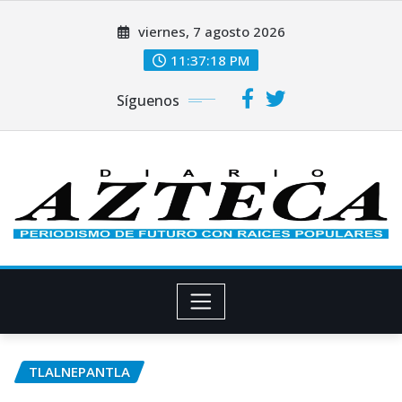
Saltar
viernes, 7 agosto 2026
al
contenido
11:37:19 PM
Síguenos
TLALNEPANTLA