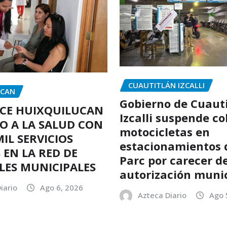
CUAUTITLÁN IZCALLI
UCAN
Gobierno de Cuaut
CE HUIXQUILUCAN
Izcalli suspende co
SO A LA SALUD CON
motocicletas en
MIL SERVICIOS
estacionamientos 
 EN LA RED DE
Parc por carecer d
LES MUNICIPALES
autorización muni
iario
Ago 6, 2026
Azteca Diario
Ago 