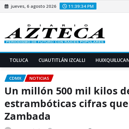
Saltar
jueves, 6 agosto 2026
11:39:34 PM
al
contenido
TOLUCA
CUAUTITLÁN IZCALLI
HUIXQUILUCA
CDMX
NOTICIAS
Un millón 500 mil kilos d
estrambóticas cifras que
Zambada