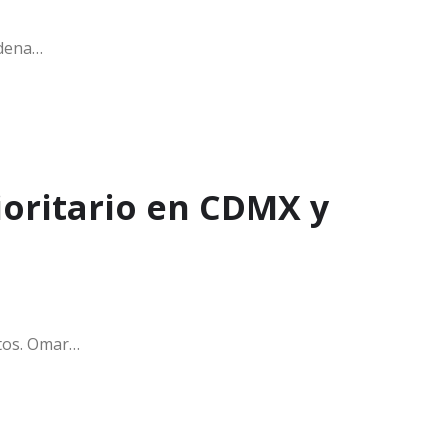
adena…
ioritario en CDMX y
itos. Omar…