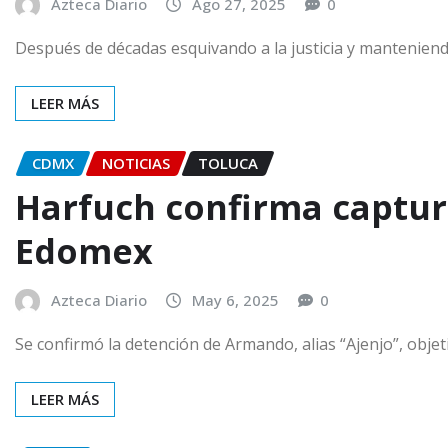
Azteca Diario
Ago 27, 2025
0
Después de décadas esquivando a la justicia y manteniendo
LEER MÁS
CDMX
NOTICIAS
TOLUCA
Harfuch confirma captura
Edomex
Azteca Diario
May 6, 2025
0
Se confirmó la detención de Armando, alias “Ajenjo”, obje
LEER MÁS