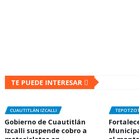
Paginación
de
TE PUEDE INTERESAR
entradas
CUAUTITLÁN IZCALLI
TEPOTZO
Gobierno de Cuautitlán
Fortalec
Izcalli suspende cobro a
Municipa
motocicletas en
el mant