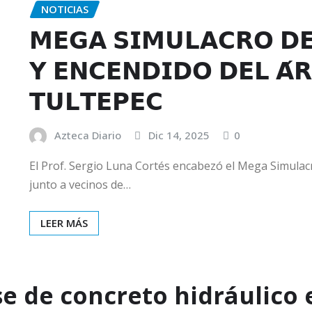
NOTICIAS
𝗠𝗘𝗚𝗔 𝗦𝗜𝗠𝗨𝗟𝗔𝗖𝗥𝗢 𝗗𝗘
𝗬 𝗘𝗡𝗖𝗘𝗡𝗗𝗜𝗗𝗢 𝗗𝗘𝗟 𝗔́
𝗧𝗨𝗟𝗧𝗘𝗣𝗘𝗖
Azteca Diario
Dic 14, 2025
0
El Prof. Sergio Luna Cortés encabezó el Mega Simulac
junto a vecinos de…
LEER MÁS
se de concreto hidráulico 