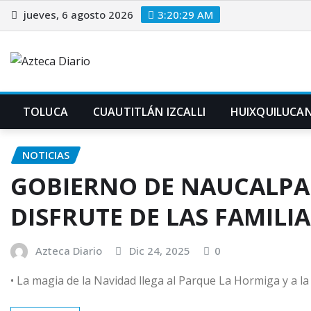
Saltar
jueves, 6 agosto 2026
3:20:30 AM
al
contenido
TOLUCA
CUAUTITLÁN IZCALLI
HUIXQUILUCA
NOTICIAS
GOBIERNO DE NAUCALPAN
DISFRUTE DE LAS FAMILIA
Azteca Diario
Dic 24, 2025
0
• La magia de la Navidad llega al Parque La Hormiga y a la 