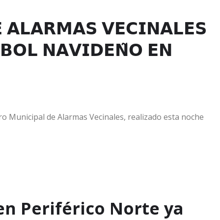
 𝗔𝗟𝗔𝗥𝗠𝗔𝗦 𝗩𝗘𝗖𝗜𝗡𝗔𝗟𝗘𝗦
𝗕𝗢𝗟 𝗡𝗔𝗩𝗜𝗗𝗘𝗡̃𝗢 𝗘𝗡
ro Municipal de Alarmas Vecinales, realizado esta noche
en Periférico Norte ya