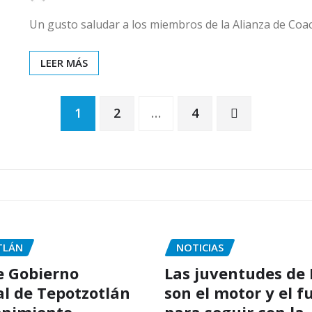
Un gusto saludar a los miembros de la Alianza de Coaca
LEER MÁS
1
2
…
4
TLÁN
NOTICIAS
e Gobierno
Las juventudes de
l de Tepotzotlán
son el motor y el f
enimiento
para seguir con la