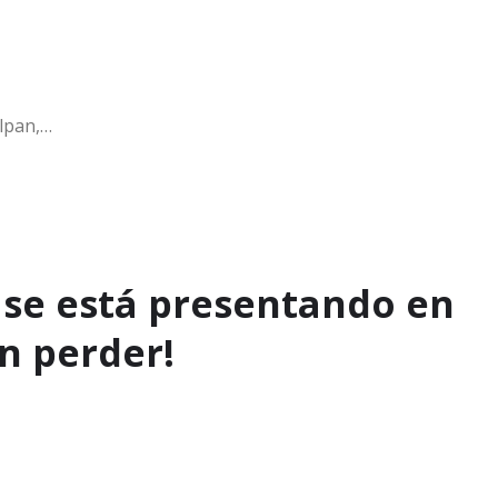
alpan,…
e se está presentando en
en perder!