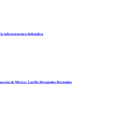
la infraestructura hidráulica
sformación de México: LuzMa Hernández Bermúdez