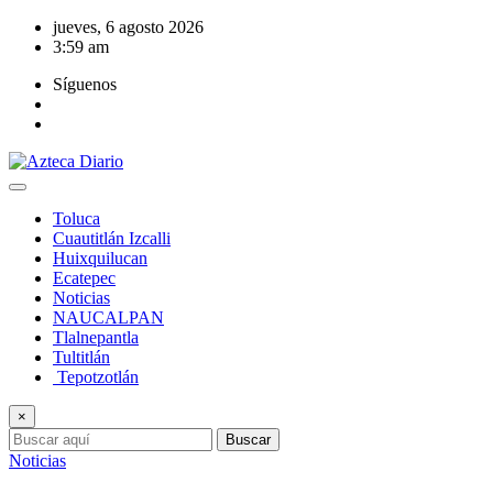
Saltar
jueves, 6 agosto 2026
al
3:59 am
contenido
Síguenos
Toluca
Cuautitlán Izcalli
Huixquilucan
Ecatepec
Noticias
NAUCALPAN
Tlalnepantla
Tultitlán
Tepotzotlán
×
Buscar
Noticias