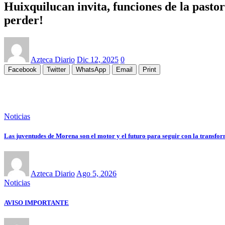
Huixquilucan invita, funciones de la pastor
perder!
Azteca Diario
Dic 12, 2025
0
Facebook
Twitter
WhatsApp
Email
Print
Noticias
Las juventudes de Morena son el motor y el futuro para seguir con la tran
Azteca Diario
Ago 5, 2026
Noticias
AVISO IMPORTANTE