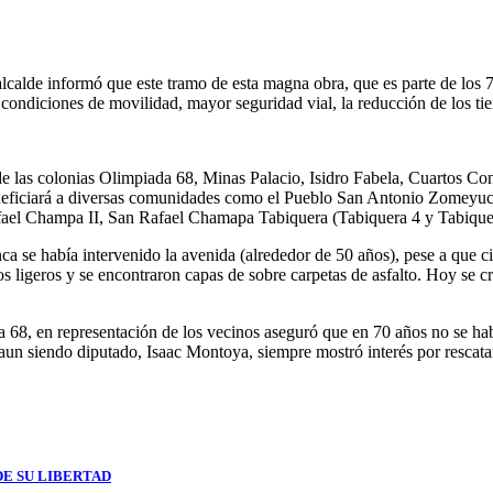
 alcalde informó que este tramo de esta magna obra, que es parte de los
s condiciones de movilidad, mayor seguridad vial, la reducción de los ti
 de las colonias Olimpiada 68, Minas Palacio, Isidro Fabela, Cuartos Co
a beneficiará a diversas comunidades como el Pueblo San Antonio Zomey
el Champa II, San Rafael Chamapa Tabiquera (Tabiquera 4 y Tabique
ca se había intervenido la avenida (alrededor de 50 años), pese a que c
ajos ligeros y se encontraron capas de sobre carpetas de asfalto. Hoy se
a 68, en representación de los vecinos aseguró que en 70 años no se ha
, aun siendo diputado, Isaac Montoya, siempre mostró interés por rescat
DE SU LIBERTAD