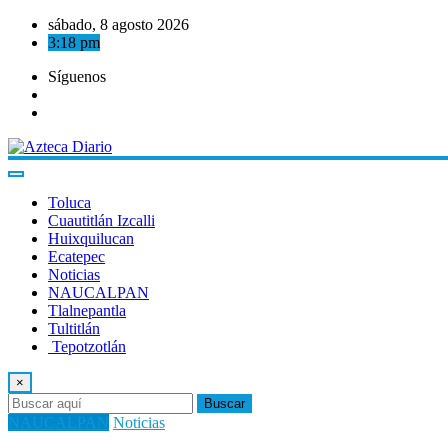
Saltar
sábado, 8 agosto 2026
al
3:18 pm
contenido
Síguenos
Toluca
Cuautitlán Izcalli
Huixquilucan
Ecatepec
Noticias
NAUCALPAN
Tlalnepantla
Tultitlán
Tepotzotlán
×
Buscar
NAUCALPAN
Noticias