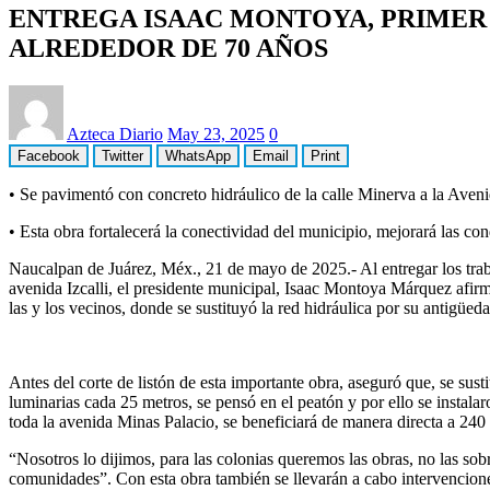
ENTREGA ISAAC MONTOYA, PRIMER 
ALREDEDOR DE 70 AÑOS
Azteca Diario
May 23, 2025
0
Facebook
Twitter
WhatsApp
Email
Print
•⁠ ⁠Se pavimentó con concreto hidráulico de la calle Minerva a la Aveni
•⁠ ⁠Esta obra fortalecerá la conectividad del municipio, mejorará las c
Naucalpan de Juárez, Méx., 21 de mayo de 2025.- Al entregar los traba
avenida Izcalli, el presidente municipal, Isaac Montoya Márquez afirm
las y los vecinos, donde se sustituyó la red hidráulica por su antigüed
Antes del corte de listón de esta importante obra, aseguró que, se sus
luminarias cada 25 metros, se pensó en el peatón y por ello se instala
toda la avenida Minas Palacio, se beneficiará de manera directa a 240
“Nosotros lo dijimos, para las colonias queremos las obras, no las sob
comunidades”. Con esta obra también se llevarán a cabo intervencione