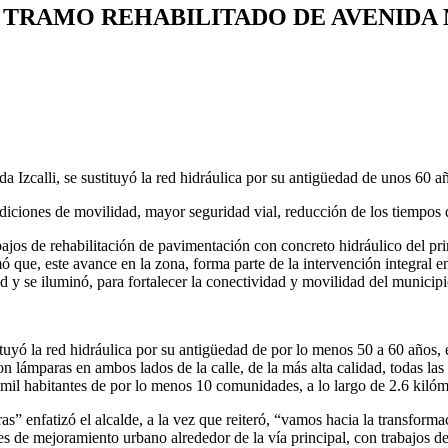
TRAMO REHABILITADO DE AVENIDA 
da Izcalli, se sustituyó la red hidráulica por su antigüedad de unos 60 a
ondiciones de movilidad, mayor seguridad vial, reducción de los tiempos 
jos de rehabilitación de pavimentación con concreto hidráulico del pri
ó que, este avance en la zona, forma parte de la intervención integral e
ad y se iluminó, para fortalecer la conectividad y movilidad del municipi
tituyó la red hidráulica por su antigüedad de por lo menos 50 a 60 años
ron lámparas en ambos lados de la calle, de la más alta calidad, todas la
 mil habitantes de por lo menos 10 comunidades, a lo largo de 2.6 kiló
ras” enfatizó el alcalde, a la vez que reiteró, “vamos hacia la transfor
s de mejoramiento urbano alrededor de la vía principal, con trabajos 