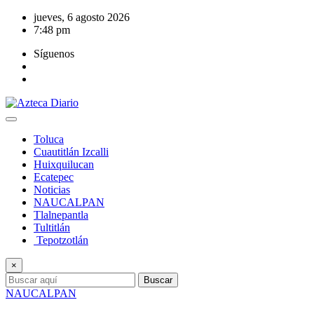
Saltar
jueves, 6 agosto 2026
al
7:48 pm
contenido
Síguenos
Toluca
Cuautitlán Izcalli
Huixquilucan
Ecatepec
Noticias
NAUCALPAN
Tlalnepantla
Tultitlán
Tepotzotlán
×
Buscar
NAUCALPAN