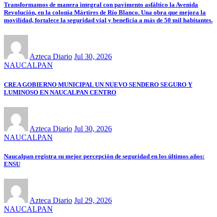
Transformamos de manera integral con pavimento asfáltico la Avenida
Revolución, en la colonia Mártires de Río Blanco. Una obra que mejora la
movilidad, fortalece la seguridad vial y beneficia a más de 50 mil habitantes.
Azteca Diario
Jul 30, 2026
NAUCALPAN
CREA GOBIERNO MUNICIPAL UN NUEVO SENDERO SEGURO Y
LUMINOSO EN NAUCALPAN CENTRO
Azteca Diario
Jul 30, 2026
NAUCALPAN
Naucalpan registra su mejor percepción de seguridad en los últimos años:
ENSU
Azteca Diario
Jul 29, 2026
NAUCALPAN