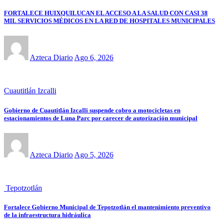
FORTALECE HUIXQUILUCAN EL ACCESO A LA SALUD CON CASI 38
MIL SERVICIOS MÉDICOS EN LA RED DE HOSPITALES MUNICIPALES
Azteca Diario
Ago 6, 2026
Cuautitlán Izcalli
Gobierno de Cuautitlán Izcalli suspende cobro a motocicletas en
estacionamientos de Luna Parc por carecer de autorización municipal
Azteca Diario
Ago 5, 2026
Tepotzotlán
Fortalece Gobierno Municipal de Tepotzotlán el mantenimiento preventivo
de la infraestructura hidráulica