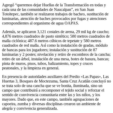
Agregó “queremos dejar Huellas de la Transformación en todas y
cada una de las comunidades de Naucalpan”, en San Juan
Totoltepec, también se realizaron trabajos de bacheo, sustitución de
luminarias, atención de baches provocados por fugas y atenciones
correspondientes al organismo de agua OAPAS.
Además, se aplicaron 3,121 costales de arena, 29 mil kg de caucho;
4,876 metros cuadrados de pasto sintético; 580 metros cuadrados de
malla ciclónica; 487.6 metros cúbicos de tepetate y 580 metros
cuadrados de red malla. Así como la instalación de gradas, módulo
de bancas para los jugadores; instalación y sustitución de 87
luminarias y 2 postes; nivelación y retiro de escombros de la cancha;
retiro de un árbol, instalación de una mesa, botes de basura, bancas;
pinta de muros, pisos, tubos, balizamiento, topes y cruces
peatonales, y la limpieza en general.
En presencia de autoridades auxiliares del Predio «Las Papas», Las
Huertas 3, Bosques de Moctezuma, Santa Cruz Acatlán concluyó no
se trata solo de una cancha que se ve bonita, iluminada, sino un
campo que contribuirá a recomponer el tejido social y reforzar el
sentido de convivencia comunitaria entre las y los niños, y los
mayores. Dado que, en este campo, también agrupaciones de
capoeira, zumba y diversas disciplinas crearon un ambiente de
alegría y convivencia generalizada.