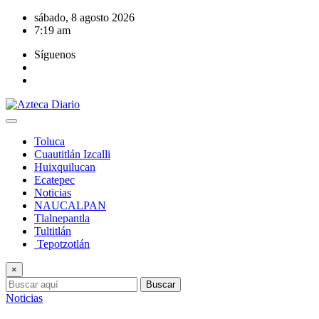
Saltar
sábado, 8 agosto 2026
al
7:19 am
contenido
Síguenos
Toluca
Cuautitlán Izcalli
Huixquilucan
Ecatepec
Noticias
NAUCALPAN
Tlalnepantla
Tultitlán
Tepotzotlán
×
Buscar
Noticias