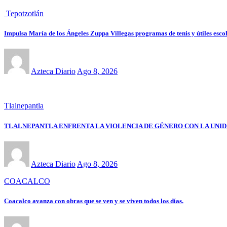
Tepotzotlán
Impulsa María de los Ángeles Zuppa Villegas programas de tenis y útiles escol
Azteca Diario
Ago 8, 2026
Tlalnepantla
TLALNEPANTLA ENFRENTA LA VIOLENCIA DE GÉNERO CON LA UNI
Azteca Diario
Ago 8, 2026
COACALCO
Coacalco avanza con obras que se ven y se viven todos los días.