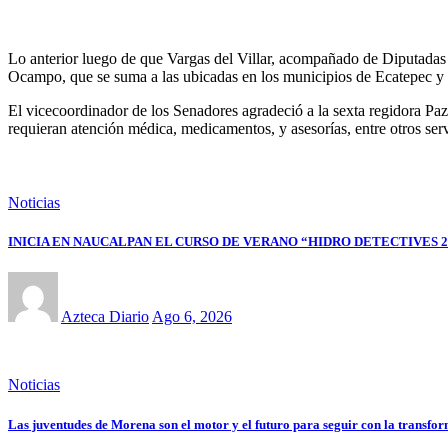
Lo anterior luego de que Vargas del Villar, acompañado de Diputadas 
Ocampo, que se suma a las ubicadas en los municipios de Ecatepec y
El vicecoordinador de los Senadores agradeció a la sexta regidora Paz
requieran atención médica, medicamentos, y asesorías, entre otros serv
Noticias
INICIA EN NAUCALPAN EL CURSO DE VERANO “HIDRO DETECTIVES 2
Azteca Diario
Ago 6, 2026
Noticias
Las juventudes de Morena son el motor y el futuro para seguir con la tran