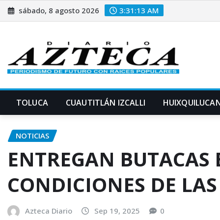
Saltar
sábado, 8 agosto 2026
3:31:14 AM
al
contenido
TOLUCA
CUAUTITLÁN IZCALLI
HUIXQUILUCA
NOTICIAS
ENTREGAN BUTACAS 
CONDICIONES DE LAS
Azteca Diario
Sep 19, 2025
0