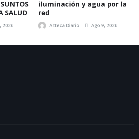
ESUNTOS
iluminación y agua por la
A SALUD
red
, 2026
Azteca Diario
Ago 9, 2026