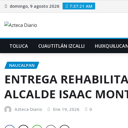
Saltar
domingo, 9 agosto 2026
7:37:22 AM
al
contenido
TOLUCA
CUAUTITLÁN IZCALLI
HUIXQUILUCA
NAUCALPAN
ENTREGA REHABILIT
ALCALDE ISAAC MON
Azteca Diario
Ene 19, 2026
0