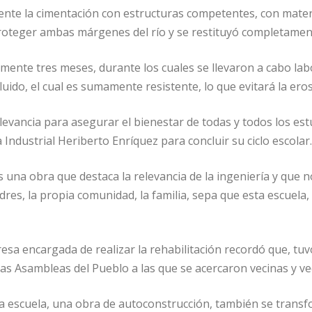
ente la cimentación con estructuras competentes, con materia
oteger ambas márgenes del río y se restituyó completamente
mente tres meses, durante los cuales se llevaron a cabo labo
uido, el cual es sumamente resistente, lo que evitará la eros
relevancia para asegurar el bienestar de todas y todos los es
 Industrial Heriberto Enríquez para concluir su ciclo escolar.
na obra que destaca la relevancia de la ingeniería y que 
dres, la propia comunidad, la familia, sepa que esta escuel
esa encargada de realizar la rehabilitación recordó que, tu
 las Asambleas del Pueblo a las que se acercaron vecinas y ve
a escuela, una obra de autoconstrucción, también se transf