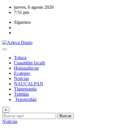
Saltar
jueves, 6 agosto 2026
al
7:51 pm
contenido
Síguenos
Toluca
Cuautitlán Izcalli
Huixquilucan
Ecatepec
Noticias
NAUCALPAN
Tlalnepantla
Tultitlán
Tepotzotlán
×
Buscar
Noticias