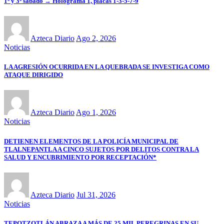
1º y 3º sábado → Holograma 1, placas 1-3-5-7-9
Azteca Diario
Ago 2, 2026
Noticias
LA AGRESIÓN OCURRIDA EN LA QUEBRADA SE INVESTIGA COMO
ATAQUE DIRIGIDO
Azteca Diario
Ago 1, 2026
Noticias
DETIENEN ELEMENTOS DE LA POLICÍA MUNICIPAL DE
TLALNEPANTLA A CINCO SUJETOS POR DELITOS CONTRA LA
SALUD Y ENCUBRIMIENTO POR RECEPTACIÓN*
Azteca Diario
Jul 31, 2026
Noticias
TEPOTZOTLÁN ABRAZA A MÁS DE 25 MIL PEREGRINAS EN SU