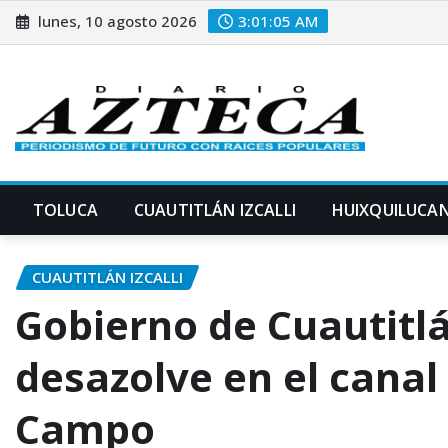
Saltar
lunes, 10 agosto 2026
3:01:06 AM
al
contenido
TOLUCA
CUAUTITLÁN IZCALLI
HUIXQUILUCA
CUAUTITLÁN IZCALLI
Gobierno de Cuautitlán
desazolve en el canal
Campo