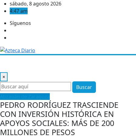
Saltar
sábado, 8 agosto 2026
al
4:47 am
contenido
Síguenos
×
Buscar
Atizapán de Zaragoza
PEDRO RODRÍGUEZ TRASCIENDE
CON INVERSIÓN HISTÓRICA EN
APOYOS SOCIALES: MÁS DE 200
MILLONES DE PESOS