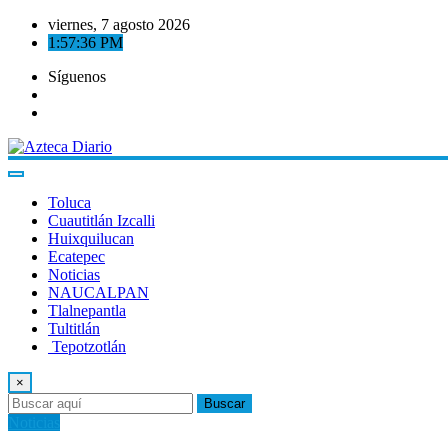
Saltar
viernes, 7 agosto 2026
al
1:57:37 PM
contenido
Síguenos
Toluca
Cuautitlán Izcalli
Huixquilucan
Ecatepec
Noticias
NAUCALPAN
Tlalnepantla
Tultitlán
Tepotzotlán
×
Buscar
Noticias