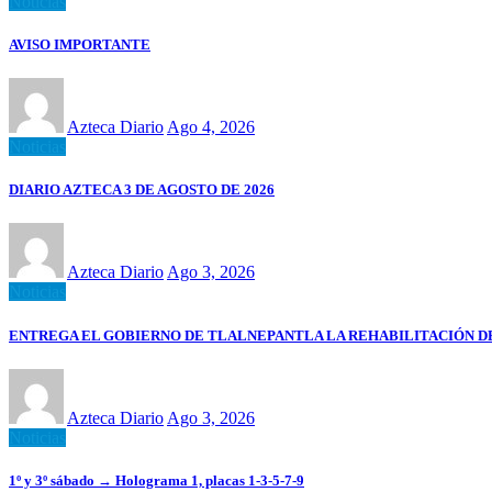
Noticias
AVISO IMPORTANTE
Azteca Diario
Ago 4, 2026
Noticias
DIARIO AZTECA 3 DE AGOSTO DE 2026
Azteca Diario
Ago 3, 2026
Noticias
ENTREGA EL GOBIERNO DE TLALNEPANTLA LA REHABILITACIÓN 
Azteca Diario
Ago 3, 2026
Noticias
1º y 3º sábado → Holograma 1, placas 1-3-5-7-9