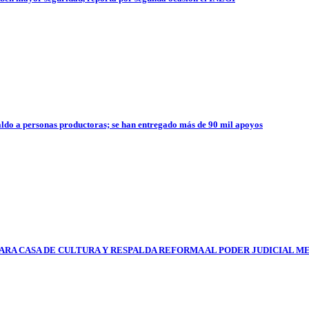
aldo a personas productoras; se han entregado más de 90 mil apoyos
ARA CASA DE CULTURA Y RESPALDA REFORMA AL PODER JUDICIAL M