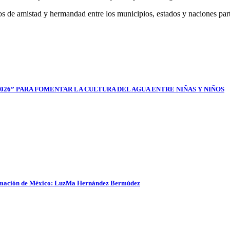
os de amistad y hermandad entre los municipios, estados y naciones part
026” PARA FOMENTAR LA CULTURA DEL AGUA ENTRE NIÑAS Y NIÑOS
sformación de México: LuzMa Hernández Bermúdez