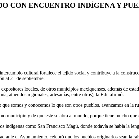
DO CON ENCUENTRO INDÍGENA Y PU
ambio cultural fortalece el tejido social y contribuye a la construcci
n al 21 de septiembre.
n expositores locales, de otros municipios mexiquenses, además de est
ía, atuendos regionales, artesanías, entre otros), la Edil afirmó:
lo que somos y conocemos lo que son otros pueblos, avanzamos en la rut
o municipio y de que este se abra al mundo, porque tiene mucho que d
ados indígenas como San Francisco Magú, donde todavía se habla la len
d ante el Ayuntamiento, celebró que los pueblos originarios sean la raí