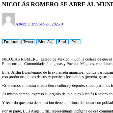
NICOLÁS ROMERO SE ABRE AL MUN
Azteca Diario
Sep 27, 2025
0
Facebook
Twitter
WhatsApp
Email
Print
NICOLÁS ROMERO, Estado de México..- Con la certeza de que el interc
Encuentro de Comunidades Indígenas y Pueblos Mágicos, con duració
En el Jardín Bicentenario de la explanada municipal, donde participa
con productos típicos de sus respectivas localidades (joyería, gastronom
«Si traemos a nuestra amada tierra cultura y deporte, si compartimos 
Al mismo tiempo, expresó su orgullo de lo que es Nicolás Romero com
Y recordó que, esta demarcación tiene la fortuna de contar con pobl
Por su parte, Luis Angel Ortiz, representante indígena de esa comunida