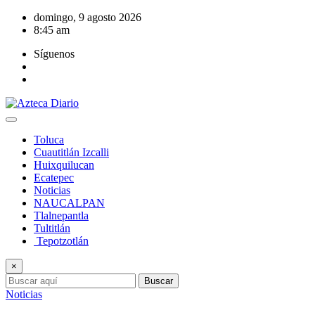
Saltar
domingo, 9 agosto 2026
al
8:45 am
contenido
Síguenos
Toluca
Cuautitlán Izcalli
Huixquilucan
Ecatepec
Noticias
NAUCALPAN
Tlalnepantla
Tultitlán
Tepotzotlán
×
Buscar
Noticias