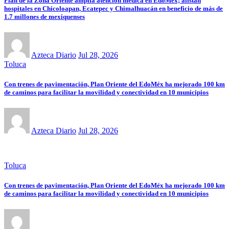
Plan de la Zona Oriente amplía atención médica en EdoMéx; alistan
hospitales en Chicoloapan, Ecatepec y Chimalhuacán en beneficio de más de
1.7 millones de mexiquenses
Azteca Diario
Jul 28, 2026
Toluca
Con trenes de pavimentación, Plan Oriente del EdoMéx ha mejorado 100 km
de caminos para facilitar la movilidad y conectividad en 10 municipios
Azteca Diario
Jul 28, 2026
Toluca
Con trenes de pavimentación, Plan Oriente del EdoMéx ha mejorado 100 km
de caminos para facilitar la movilidad y conectividad en 10 municipios