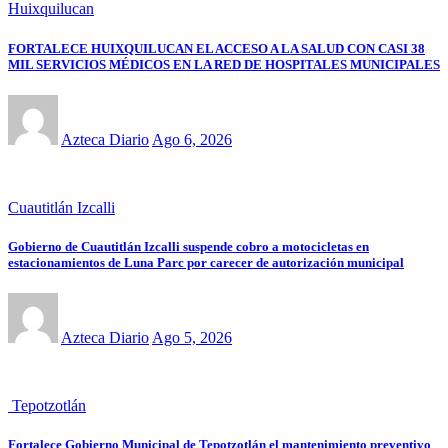
Huixquilucan
FORTALECE HUIXQUILUCAN EL ACCESO A LA SALUD CON CASI 38
MIL SERVICIOS MÉDICOS EN LA RED DE HOSPITALES MUNICIPALES
Azteca Diario
Ago 6, 2026
Cuautitlán Izcalli
Gobierno de Cuautitlán Izcalli suspende cobro a motocicletas en
estacionamientos de Luna Parc por carecer de autorización municipal
Azteca Diario
Ago 5, 2026
Tepotzotlán
Fortalece Gobierno Municipal de Tepotzotlán el mantenimiento preventivo