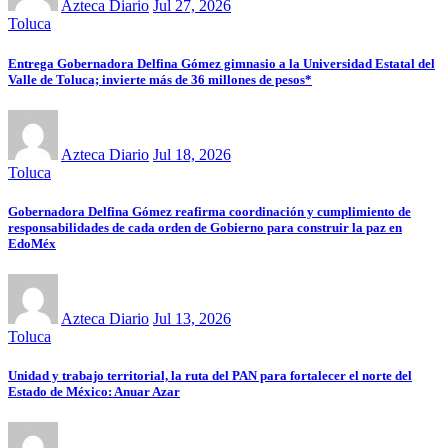
Azteca Diario
Jul 27, 2026
Toluca
Entrega Gobernadora Delfina Gómez gimnasio a la Universidad Estatal del
Valle de Toluca; invierte más de 36 millones de pesos*
Azteca Diario
Jul 18, 2026
Toluca
Gobernadora Delfina Gómez reafirma coordinación y cumplimiento de
responsabilidades de cada orden de Gobierno para construir la paz en
EdoMéx
Azteca Diario
Jul 13, 2026
Toluca
Unidad y trabajo territorial, la ruta del PAN para fortalecer el norte del
Estado de México: Anuar Azar