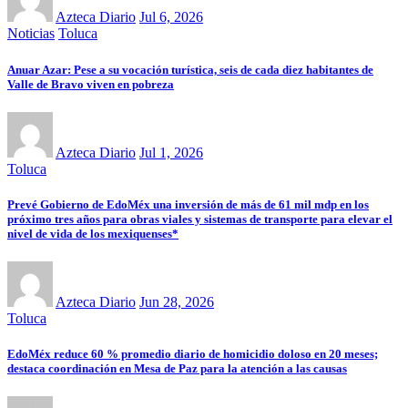
Azteca Diario
Jul 6, 2026
Noticias
Toluca
Anuar Azar: Pese a su vocación turística, seis de cada diez habitantes de
Valle de Bravo viven en pobreza
Azteca Diario
Jul 1, 2026
Toluca
Prevé Gobierno de EdoMéx una inversión de más de 61 mil mdp en los
próximo tres años para obras viales y sistemas de transporte para elevar el
nivel de vida de los mexiquenses*
Azteca Diario
Jun 28, 2026
Toluca
EdoMéx reduce 60 % promedio diario de homicidio doloso en 20 meses;
destaca coordinación en Mesa de Paz para la atención a las causas