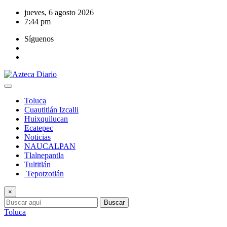
Saltar
jueves, 6 agosto 2026
al
7:44 pm
contenido
Síguenos
Toluca
Cuautitlán Izcalli
Huixquilucan
Ecatepec
Noticias
NAUCALPAN
Tlalnepantla
Tultitlán
Tepotzotlán
×
Buscar
Toluca