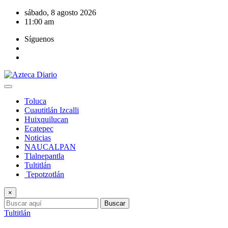
Saltar
sábado, 8 agosto 2026
al
11:00 am
contenido
Síguenos
Toluca
Cuautitlán Izcalli
Huixquilucan
Ecatepec
Noticias
NAUCALPAN
Tlalnepantla
Tultitlán
Tepotzotlán
×
Buscar
Tultitlán