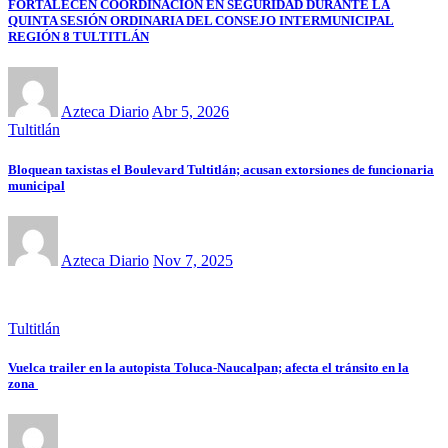
FORTALECEN COORDINACIÓN EN SEGURIDAD DURANTE LA
QUINTA SESIÓN ORDINARIA DEL CONSEJO INTERMUNICIPAL
REGIÓN 8 TULTITLÁN
Azteca Diario
Abr 5, 2026
Tultitlán
Bloquean taxistas el Boulevard Tultitlán; acusan extorsiones de funcionaria
municipal
Azteca Diario
Nov 7, 2025
Tultitlán
Vuelca trailer en la autopista Toluca-Naucalpan; afecta el tránsito en la
zona