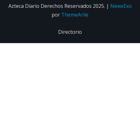
Azteca Diario Derechos Reservados 2025.
|
NewsExo
por
ThemeArile
Directorio