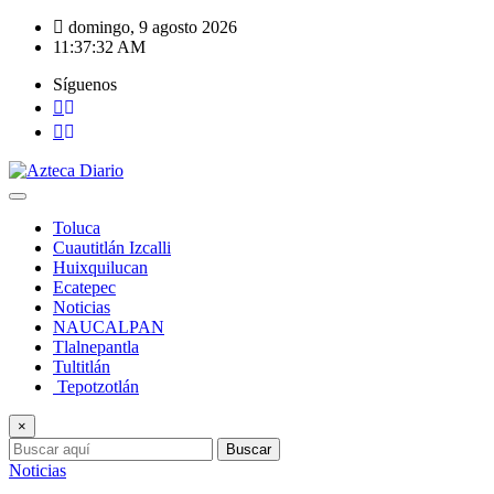
Saltar
domingo, 9 agosto 2026
al
11:37:33 AM
contenido
Síguenos
Toluca
Cuautitlán Izcalli
Huixquilucan
Ecatepec
Noticias
NAUCALPAN
Tlalnepantla
Tultitlán
Tepotzotlán
×
Buscar
Noticias