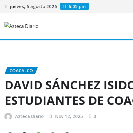
Saltar
jueves, 6 agosto 2026
6:05 pm
al
contenido
Toluca
Cuautitlán Izcalli
Huixquilucan
Ecatepec
COACALCO
DAVID SÁNCHEZ ISID
ESTUDIANTES DE CO
Azteca Diario
Nov 12, 2025
0