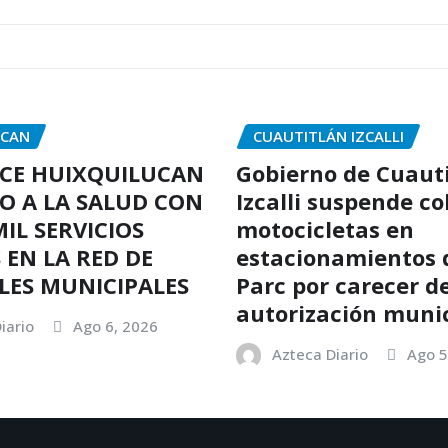
UCAN
CUAUTITLÁN IZCALLI
CE HUIXQUILUCAN
Gobierno de Cuaut
SO A LA SALUD CON
Izcalli suspende co
MIL SERVICIOS
motocicletas en
 EN LA RED DE
estacionamientos 
LES MUNICIPALES
Parc por carecer d
autorización muni
iario
Ago 6, 2026
Azteca Diario
Ago 5