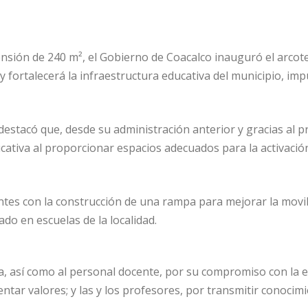
nsión de 240 m², el Gobierno de Coacalco inauguró el arcote
 y fortalecerá la infraestructura educativa del municipio, i
destacó que, desde su administración anterior y gracias al p
tiva al proporcionar espacios adecuados para la activación fí
ntes con la construcción de una rampa para mejorar la movili
do en escuelas de la localidad.
ia, así como al personal docente, por su compromiso con la 
entar valores; y las y los profesores, por transmitir conocim