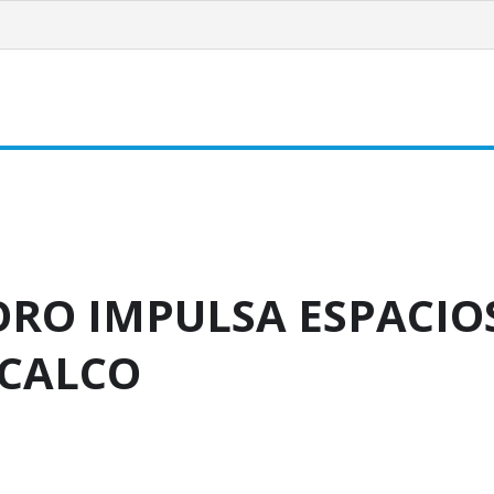
Noticias
NAUCALPAN
Tlalnepantla
Tultitlán
Tepotzot
ORO IMPULSA ESPACIO
ACALCO