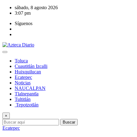
Saltar
sábado, 8 agosto 2026
al
3:07 pm
contenido
Síguenos
Toluca
Cuautitlán Izcalli
Huixquilucan
Ecatepec
Noticias
NAUCALPAN
Tlalnepantla
Tultitlán
Tepotzotlán
×
Buscar
Ecatepec