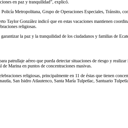
ciones en paz y tranquilidad”, explicó.
es, Policía Metropolitana, Grupo de Operaciones Especiales, Tránsito, c
rto Taylor González indicó que en estas vacaciones mantienen coordinac
braciones religiosas.
garantizar la paz y la tranquilidad de los ciudadanos y familias de Ecatep
ra patrullaje aéreo que pueda detectar situaciones de riesgo y realiza
l de Marina en puntos de concentraciones masivas.
celebraciones religiosas, principalmente en 11 de éstas que tienen conc
autla, San Isidro Atlautenco, Santa María Tulpetlac, Santuario Tulpet