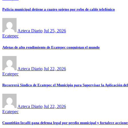
Policía municipal detiene a cuatro sujetos por robo de cable telefónico
Azteca Diario
Jul 25, 2026
Ecatepec
Atletas de alto rendimiento de Ecatepec conquistan el mundo
Azteca Diario
Jul 22, 2026
Ecatepec
Recorrerá Síndico de Ecatepec el Municipio para Supervisar la Aplicación de
Azteca Diario
Jul 22, 2026
Ecatepec
Cuautitlán Izcalli gana defensa legal por predio municipal y fortalece accione