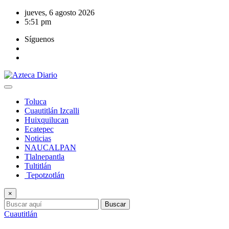
Saltar
jueves, 6 agosto 2026
al
5:51 pm
contenido
Síguenos
Toluca
Cuautitlán Izcalli
Huixquilucan
Ecatepec
Noticias
NAUCALPAN
Tlalnepantla
Tultitlán
Tepotzotlán
×
Buscar
Cuautitlán