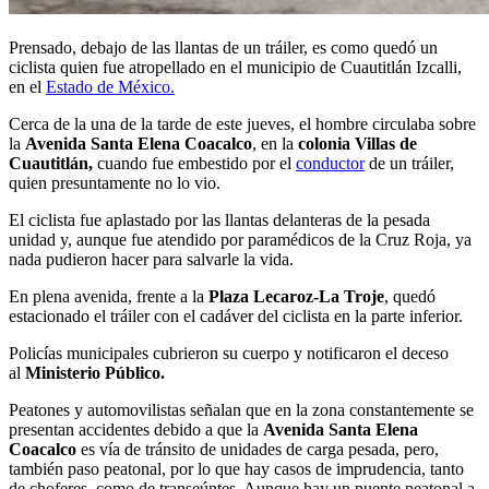
Prensado, debajo de las llantas de un tráiler, es como quedó un
ciclista quien fue atropellado en el municipio de Cuautitlán Izcalli,
en el
Estado de México.
Cerca de la una de la tarde de este jueves, el hombre circulaba sobre
la
Avenida Santa Elena Coacalco
, en la
colonia Villas de
Cuautitlán,
cuando fue embestido por el
conductor
de un tráiler,
quien presuntamente no lo vio.
El ciclista fue aplastado por las llantas delanteras de la pesada
unidad y, aunque fue atendido por paramédicos de la Cruz Roja, ya
nada pudieron hacer para salvarle la vida.
En plena avenida, frente a la
Plaza Lecaroz-La Troje
, quedó
estacionado el tráiler con el cadáver del ciclista en la parte inferior.
Policías municipales cubrieron su cuerpo y notificaron el deceso
al
Ministerio Público.
Peatones y automovilistas señalan que en la zona constantemente se
presentan accidentes debido a que la
Avenida Santa Elena
Coacalco
es vía de tránsito de unidades de carga pesada, pero,
también paso peatonal, por lo que hay casos de imprudencia, tanto
de choferes, como de transeúntes. Aunque hay un puente peatonal a