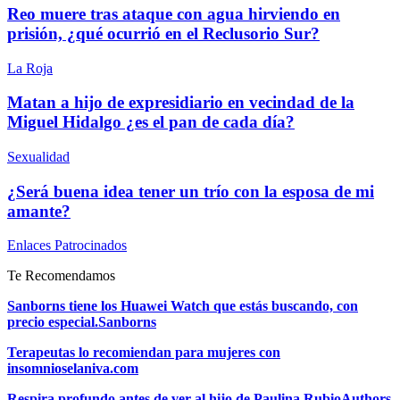
Reo muere tras ataque con agua hirviendo en
prisión, ¿qué ocurrió en el Reclusorio Sur?
La Roja
Matan a hijo de expresidiario en vecindad de la
Miguel Hidalgo ¿es el pan de cada día?
Sexualidad
¿Será buena idea tener un trío con la esposa de mi
amante?
Enlaces Patrocinados
Te Recomendamos
Sanborns tiene los Huawei Watch que estás buscando, con
precio especial.
Sanborns
Terapeutas lo recomiendan para mujeres con
insomnio
selaniva.com
Respira profundo antes de ver al hijo de Paulina Rubio
Authors