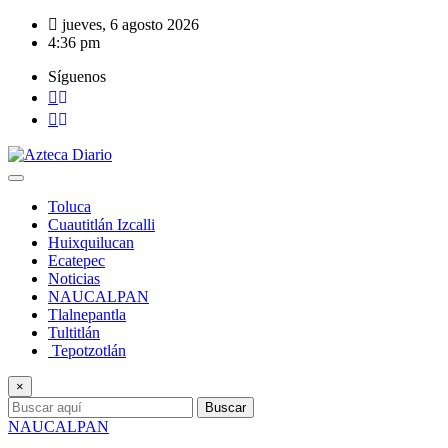
Saltar
jueves, 6 agosto 2026
al
4:36 pm
contenido
Síguenos
Toluca
Cuautitlán Izcalli
Huixquilucan
Ecatepec
Noticias
NAUCALPAN
Tlalnepantla
Tultitlán
Tepotzotlán
×
Buscar
NAUCALPAN