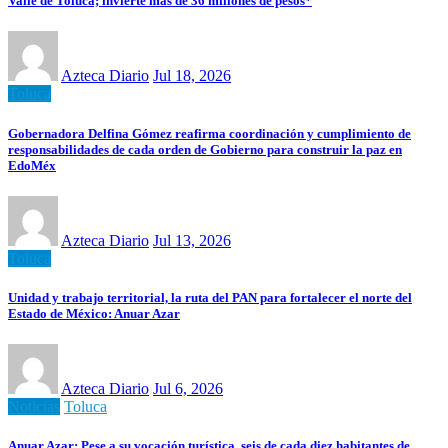
Valle de Toluca; invierte más de 36 millones de pesos*
Azteca Diario
Jul 18, 2026
Toluca
Gobernadora Delfina Gómez reafirma coordinación y cumplimiento de
responsabilidades de cada orden de Gobierno para construir la paz en
EdoMéx
Azteca Diario
Jul 13, 2026
Toluca
Unidad y trabajo territorial, la ruta del PAN para fortalecer el norte del
Estado de México: Anuar Azar
Azteca Diario
Jul 6, 2026
Noticias
Toluca
Anuar Azar: Pese a su vocación turística, seis de cada diez habitantes de