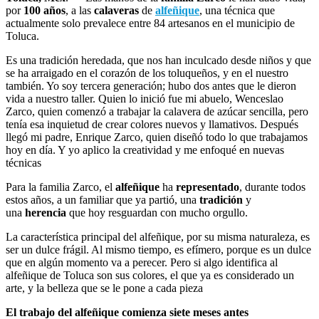
por
100 años
, a las
calaveras
de
alfeñique
, una técnica que
actualmente solo prevalece entre 84 artesanos en el municipio de
Toluca.
Es una tradición heredada, que nos han inculcado desde niños y que
se ha arraigado en el corazón de los toluqueños, y en el nuestro
también. Yo soy tercera generación; hubo dos antes que le dieron
vida a nuestro taller. Quien lo inició fue mi abuelo, Wenceslao
Zarco, quien comenzó a trabajar la calavera de azúcar sencilla, pero
tenía esa inquietud de crear colores nuevos y llamativos. Después
llegó mi padre, Enrique Zarco, quien diseñó todo lo que trabajamos
hoy en día. Y yo aplico la creatividad y me enfoqué en nuevas
técnicas
Para la familia Zarco, el
alfeñique
ha
representado
, durante todos
estos años, a un familiar que ya partió, una
tradición
y
una
herencia
que hoy resguardan con mucho orgullo.
La característica principal del alfeñique, por su misma naturaleza, es
ser un dulce frágil. Al mismo tiempo, es efímero, porque es un dulce
que en algún momento va a perecer. Pero si algo identifica al
alfeñique de Toluca son sus colores, el que ya es considerado un
arte, y la belleza que se le pone a cada pieza
El trabajo del alfeñique comienza siete meses antes