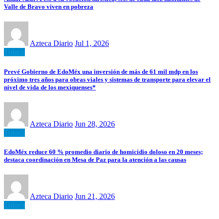
Valle de Bravo viven en pobreza
Azteca Diario
Jul 1, 2026
Toluca
Prevé Gobierno de EdoMéx una inversión de más de 61 mil mdp en los
próximo tres años para obras viales y sistemas de transporte para elevar el
nivel de vida de los mexiquenses*
Azteca Diario
Jun 28, 2026
Toluca
EdoMéx reduce 60 % promedio diario de homicidio doloso en 20 meses;
destaca coordinación en Mesa de Paz para la atención a las causas
Azteca Diario
Jun 21, 2026
Toluca