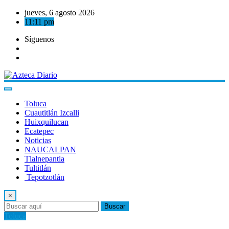
Saltar
jueves, 6 agosto 2026
al
11:11 pm
contenido
Síguenos
Toluca
Cuautitlán Izcalli
Huixquilucan
Ecatepec
Noticias
NAUCALPAN
Tlalnepantla
Tultitlán
Tepotzotlán
×
Buscar
Toluca