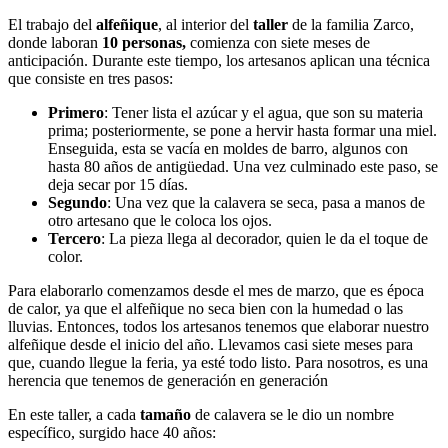
El trabajo del
alfeñique
, al interior del
taller
de la familia Zarco,
donde laboran
10 personas,
comienza con siete meses de
anticipación. Durante este tiempo, los artesanos aplican una técnica
que consiste en tres pasos:
Primero
: Tener lista el azúcar y el agua, que son su materia
prima; posteriormente, se pone a hervir hasta formar una miel.
Enseguida, esta se vacía en moldes de barro, algunos con
hasta 80 años de antigüedad. Una vez culminado este paso, se
deja secar por 15 días.
Segundo
: Una vez que la calavera se seca, pasa a manos de
otro artesano que le coloca los ojos.
Tercero
: La pieza llega al decorador, quien le da el toque de
color.
Para elaborarlo comenzamos desde el mes de marzo, que es época
de calor, ya que el alfeñique no seca bien con la humedad o las
lluvias. Entonces, todos los artesanos tenemos que elaborar nuestro
alfeñique desde el inicio del año. Llevamos casi siete meses para
que, cuando llegue la feria, ya esté todo listo. Para nosotros, es una
herencia que tenemos de generación en generación
En este taller, a cada
tamaño
de calavera se le dio un nombre
específico, surgido hace 40 años: