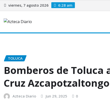
Saltar
viernes, 7 agosto 2026
6:28 am
al
contenido
Toluca
Cuautitlán Izcalli
Huixquilucan
Ecatepec
TOLUCA
Bomberos de Toluca 
Cruz Azcapotzaltongo
Azteca Diario
Jun 29, 2025
0