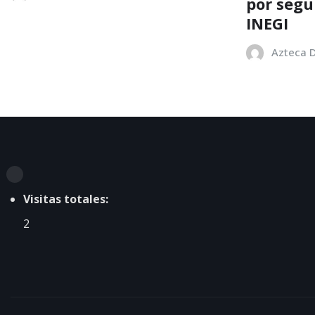
por segu
INEGI
Azteca D
Visitas totales:
2