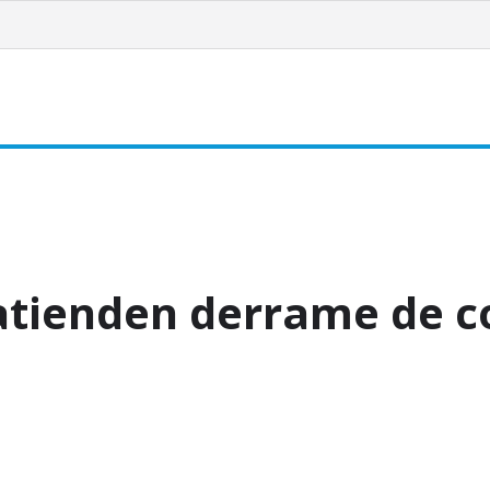
Noticias
NAUCALPAN
Tlalnepantla
Tultitlán
Tepotzot
atienden derrame de c