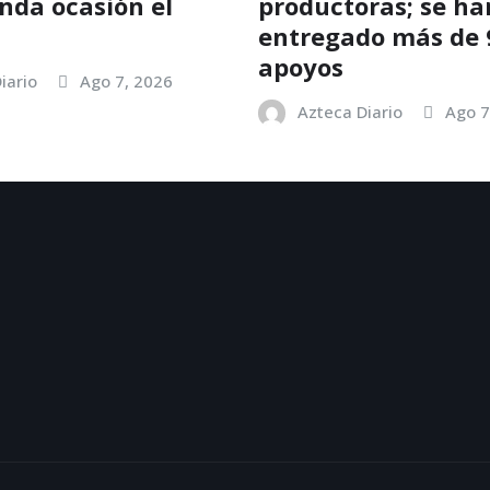
nda ocasión el
productoras; se ha
entregado más de 
apoyos
iario
Ago 7, 2026
Azteca Diario
Ago 7