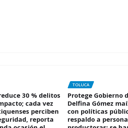
TOLUCA
educe 30 % delitos
Protege Gobierno 
impacto; cada vez
Delfina Gómez maí
iquenses perciben
con políticas públi
guridad, reporta
respaldo a persona
nda ocasión el
productoras; se ha