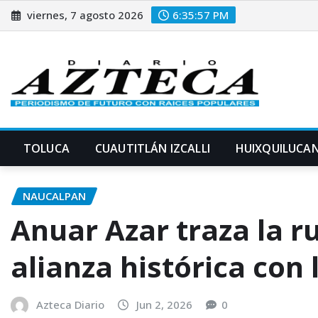
Saltar
viernes, 7 agosto 2026
6:35:58 PM
al
contenido
TOLUCA
CUAUTITLÁN IZCALLI
HUIXQUILUCA
NAUCALPAN
Anuar Azar traza la 
alianza histórica con 
Azteca Diario
Jun 2, 2026
0