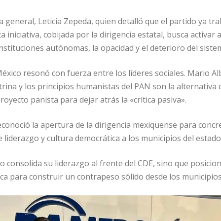
a general, Leticia Zepeda, quien detalló que el partido ya tr
ta iniciativa, cobijada por la dirigencia estatal, busca act
instituciones autónomas, la opacidad y el deterioro del siste
éxico resonó con fuerza entre los líderes sociales. Mario Alb
trina y los principios humanistas del PAN son la alternativ
royecto panista para dejar atrás la «crítica pasiva».
econoció la apertura de la dirigencia mexiquense para concret
 liderazgo y cultura democrática a los municipios del estado
o consolida su liderazgo al frente del CDE, sino que posici
ítica para construir un contrapeso sólido desde los municipi